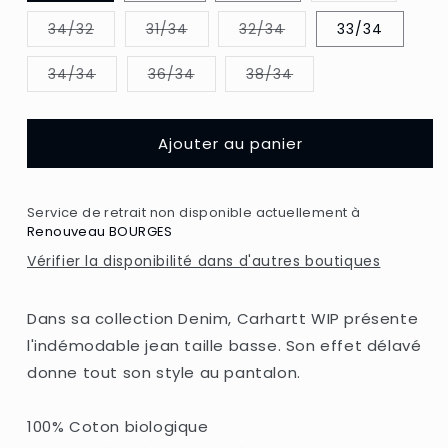
ou
indisponi
Variante
Variante
Variante
34/32
31/34
32/34
33/34
épuisée
épuisée
épuisée
ou
ou
ou
indisponible
indisponible
indisponible
Variante
Variante
Variante
34/34
36/34
38/34
épuisée
épuisée
épuisée
ou
ou
ou
indisponible
indisponible
indisponible
Ajouter au panier
Service de retrait non disponible actuellement à
Renouveau BOURGES
Vérifier la disponibilité dans d'autres boutiques
Dans sa collection Denim, Carhartt WIP présente
l'indémodable jean taille basse. Son effet délavé
donne tout son style au pantalon.
100% Coton biologique