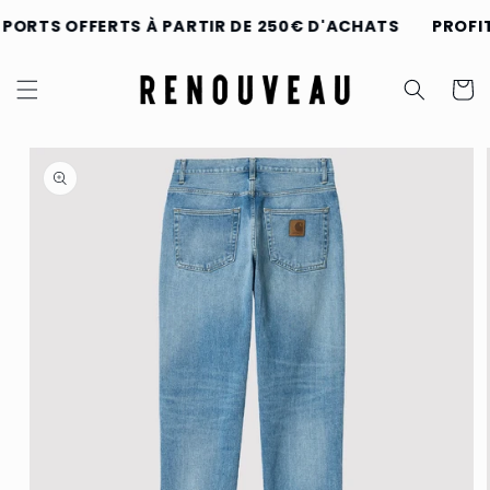
et
passer
 PORTS OFFERTS À PARTIR DE 250€ D'ACHATS
PROFIT
au
contenu
Panier
Passer aux
informations
produits