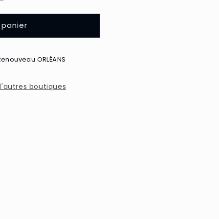
le
 panier
Renouveau ORLÉANS
s
 d'autres boutiques