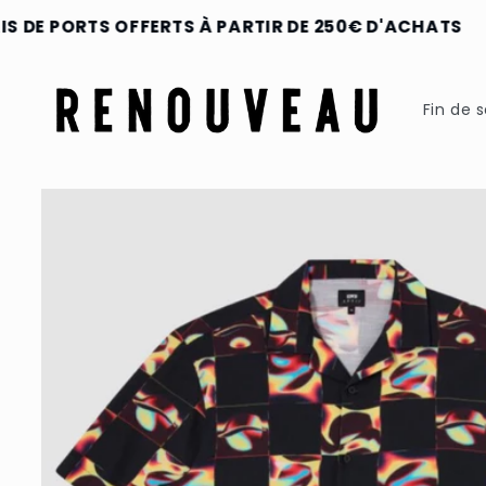
et
passer
E PORTS OFFERTS À PARTIR DE 250€ D'ACHATS
au
contenu
Fin de s
Passer aux
informations
produits