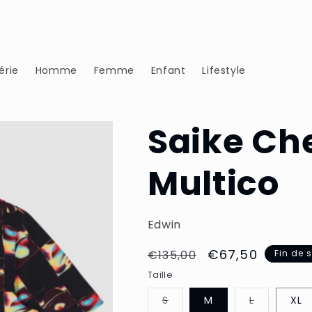
érie
Homme
Femme
Enfant
Lifestyle
Saike Che
Multico
Edwin
Prix
Prix
€67,50
€135,00
Fin de s
habituel
soldé
Taille
Variante
Variante
S
M
L
XL
épuisée
épuisée