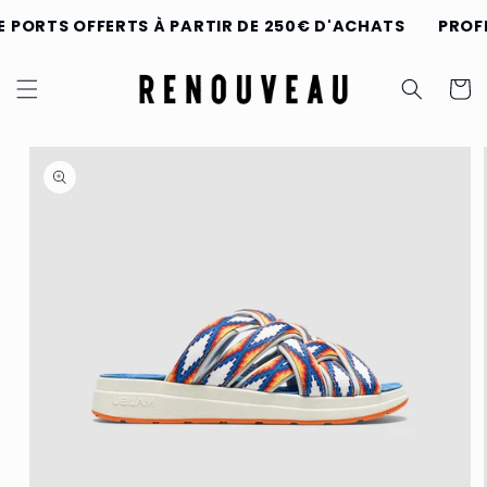
et
passer
E PORTS OFFERTS À PARTIR DE 250€ D'ACHATS
PROFI
au
contenu
Panier
Passer aux
informations
produits